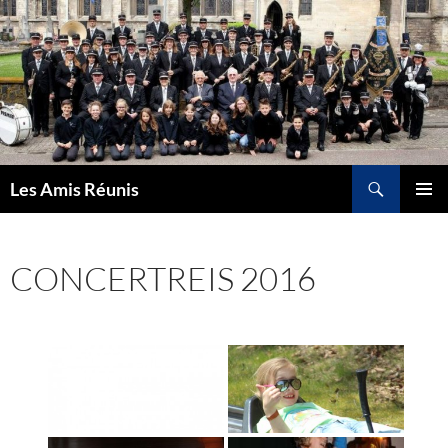
Ga
naar
de
inhoud
Zoeken
Les Amis Réunis
PRIMAI
MENU
CONCERTREIS 2016