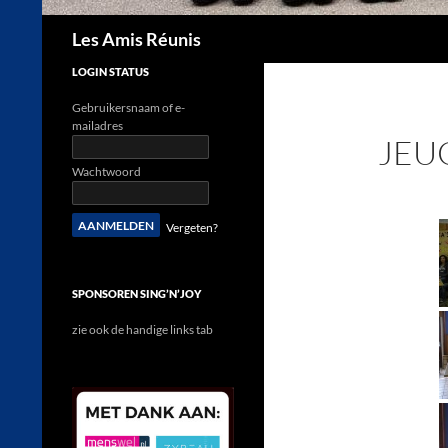
Zoeken
Les Amis Réunis
LOGIN STATUS
Gebruikersnaam of e-
mailadres
JEU
Wachtwoord
Vergeten?
SPONSOREN SING’N’JOY
zie ook de handige links tab