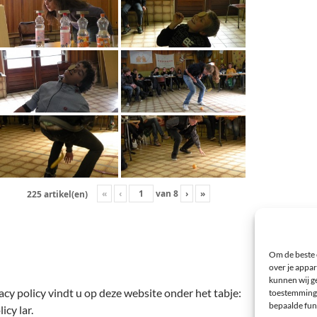
«
‹
van
8
›
»
225 artikel(en)
Om de beste 
over je appar
kunnen wij ge
cy policy vindt u op deze website onder het tabje:
toestemming 
bepaalde fun
icy lar.